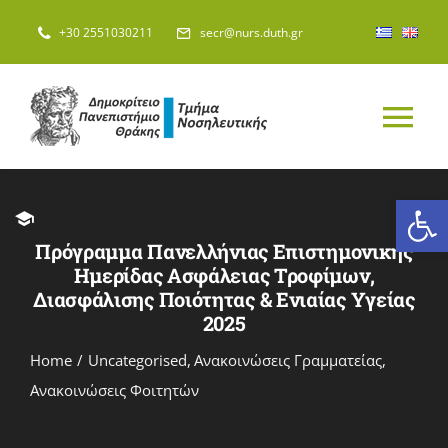
Skip
+30 2551030211
secr@nurs.duth.gr
to
content
Tog
Nav
ΑΡΧΙΚΗ
Ανοίξτε
Πρόγραμμα Πανελλήνιας Επιστημονικής
ΤΜΗΜΑ
Ημερίδας Ασφάλειας Τροφίμων,
Διασφάλισης Ποιότητας & Ενιαίας Υγείας
2025
ΑΝΘΡΩΠΙΝΟ ΔΥΝΑΜΙΚΟ
Home
Uncategorised
Ανακοινώσεις Γραμματείας
Ανακοινώσεις Φοιτητών
ΣΠΟΥΔΕΣ