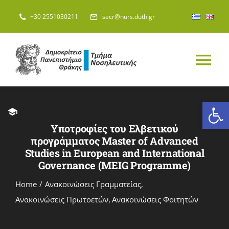
Skip
+30 2551030211
secr@nurs.duth.gr
to
content
Tog
Nav
ΑΡΧΙΚΗ
Ανοίξτε
Υποτροφίες του Ελβετικού
ΤΜΗΜΑ
προγράμματος Master of Advanced
Studies in European and International
Governance (MEIG Programme)
ΑΝΘΡΩΠΙΝΟ ΔΥΝΑΜΙΚΟ
Home
Ανακοινώσεις Γραμματείας
Ανακοινώσεις Πρωτοετών
Ανακοινώσεις Φοιτητών
ΣΠΟΥΔΕΣ